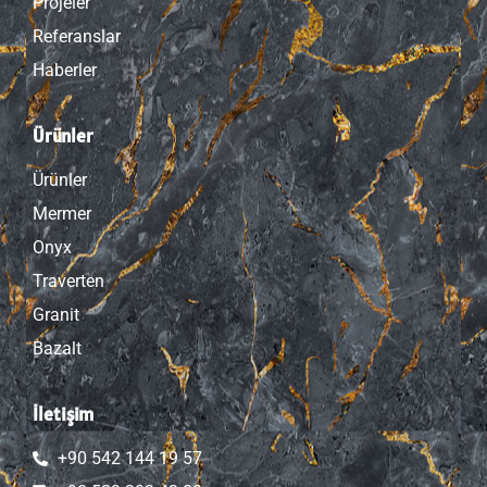
Projeler
Referanslar
Haberler
Ürünler
Ürünler
Mermer
Onyx
Traverten
Granit
Bazalt
İletişim
+90 542 144 19 57