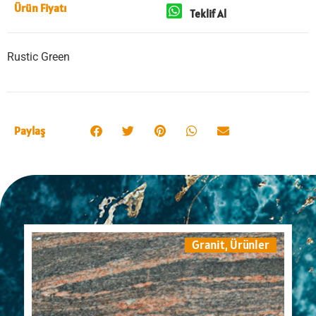
Ürün Fiyatı
Teklif Al
Rustic Green
Paylaş
Granit
,
Ürünler