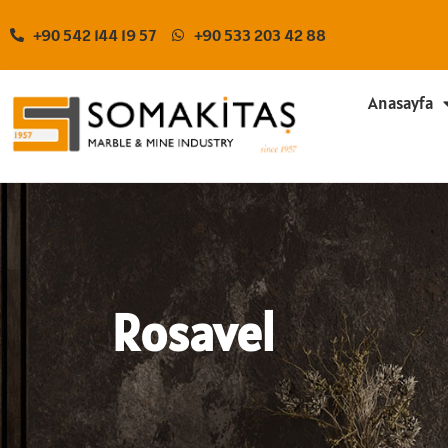
+90 542 144 19 57
+90 533 203 42 88
Anasayfa
Rosavel