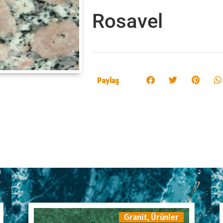
Rosavel
Paylaş
Granit
,
Ürünler