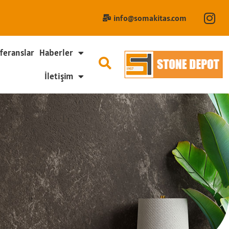
info@somakitas.com
feranslar
Haberler
İletişim