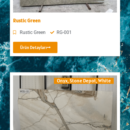
Rustic Green
Rustic Green
RG-001
Ürün Detayları
Onyx
,
Stone Depot
,
White