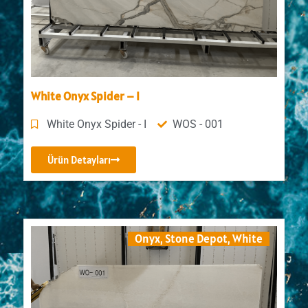
White Onyx Spider – I
White Onyx Spider - I
WOS - 001
Ürün Detayları
Onyx
,
Stone Depot
,
White