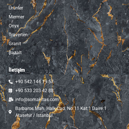
Ürünler
Mermer
Onyx
Traverten
Granit
Bazalt
İletişim
+90 542 144 19 57
+90 533 203 42 88
info@somakitas.com
Barbaros Mah. Halk Cad. No:11 Kat:1 Daire:1
Atasehir / Istanbul.