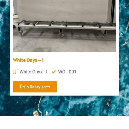
White Onyx – I
White Onyx - I
WO - 001
Ürün Detayları