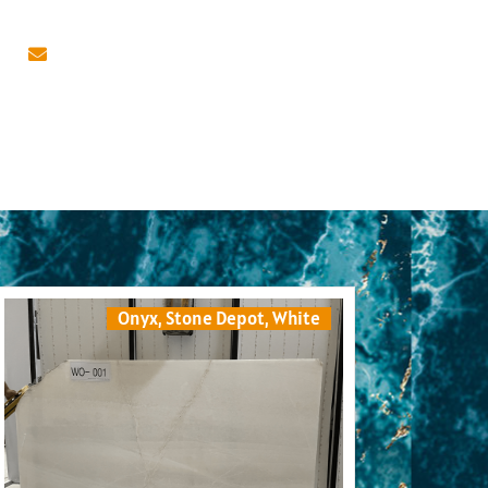
Onyx
,
Stone Depot
,
White