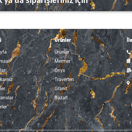
ü
Ürünler
İl
yfa
Ürünler
msal
Mermer
lar
Onyx
ikamız
Traverten
ler
Granit
ranslar
Bazalt
rler