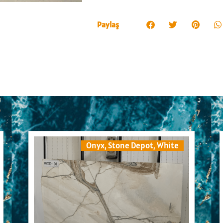
Paylaş
Onyx
,
Stone Depot
,
White