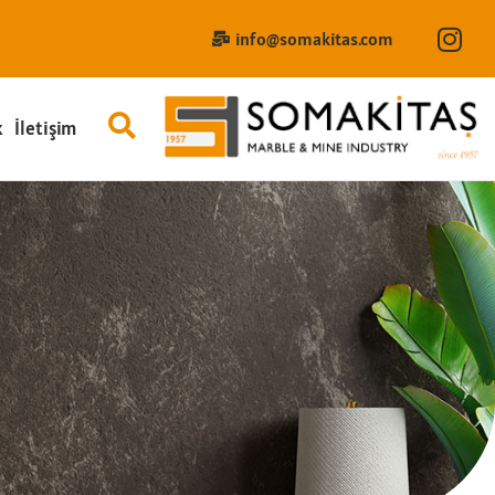
info@somakitas.com
k
İletişim