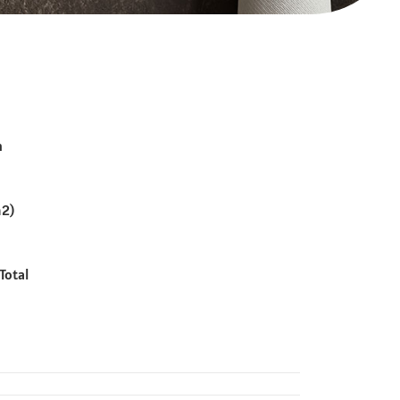
n
m2)
Total