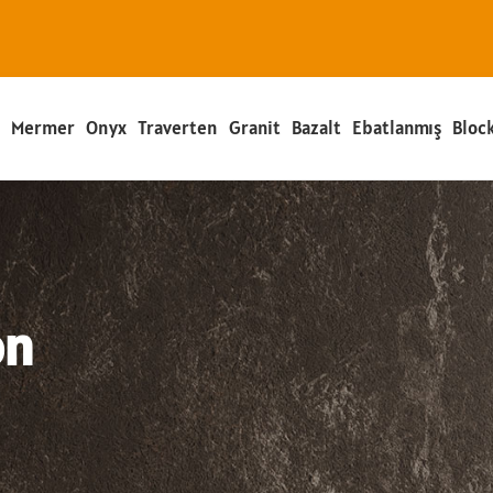
a
Mermer
Onyx
Traverten
Granit
Bazalt
Ebatlanmış
Bloc
on