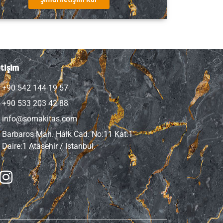
etişim
+90 542 144 19 57
+90 533 203 42 88
info@somakitas.com
Barbaros Mah. Halk Cad. No:11 Kat:1
Daire:1 Atasehir / Istanbul.