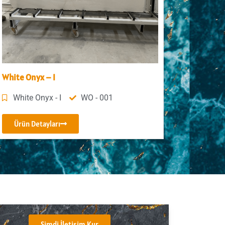
White Onyx – I
White Onyx - I
WO - 001
Ürün Detayları
Şimdi İletişim Kur