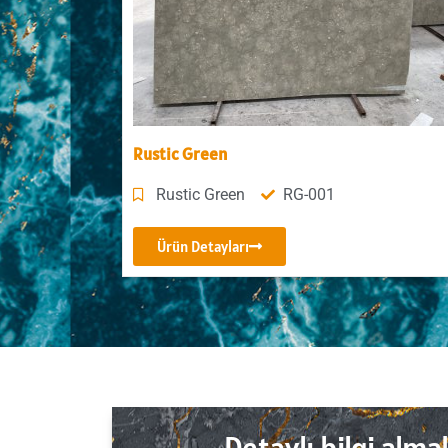
Rustic Green
Rustic Green
RG-001
Ürün Detayları
Detaylı bilgi almak