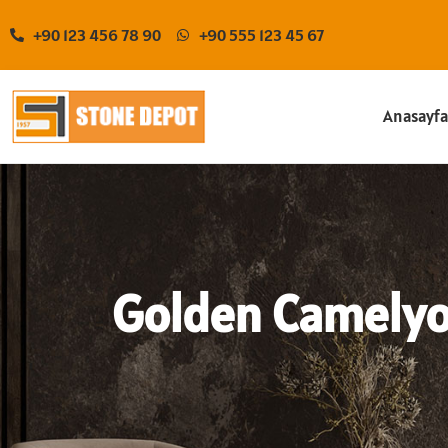
+90 123 456 78 90
+90 555 123 45 67
Anasayf
Golden Camely