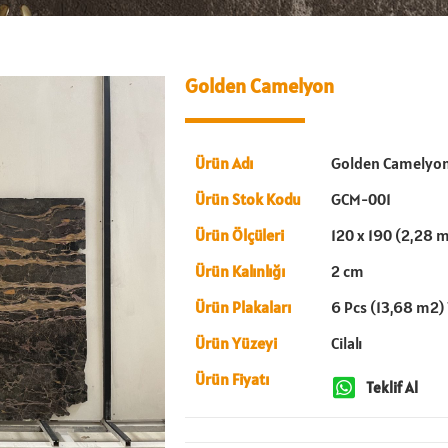
Golden Camelyon
Ürün Adı
Golden Camelyo
Ürün Stok Kodu
GCM-001
Ürün Ölçüleri
120 x 190 (2,28 
Ürün Kalınlığı
2 cm
Ürün Plakaları
6 Pcs (13,68 m2) 
Ürün Yüzeyi
Cilalı
Ürün Fiyatı
Teklif Al