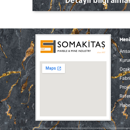
Men
Ansa
Kuru
Ocak
Fabr
Proje
Refe
Habe