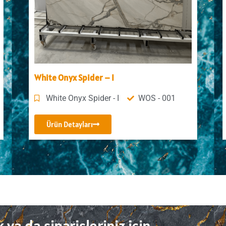
White Onyx Spider – I
White Onyx Spider - I
WOS - 001
Ürün Detayları
 ya da siparişleriniz için