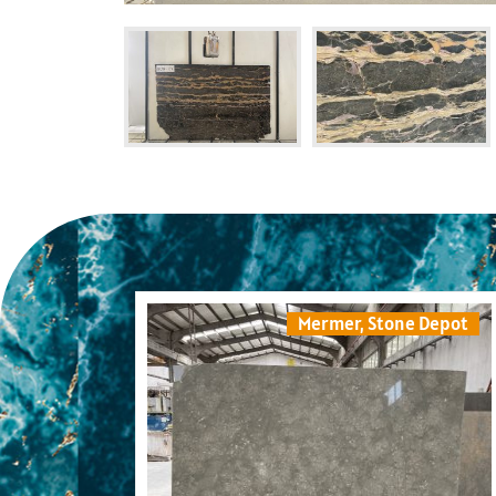
Mermer
,
Stone Depot